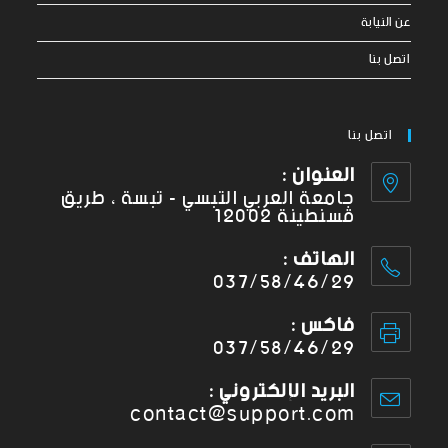
عن النيابة
اتصل بنا
اتصل بنا
العنوان :
جامعة العربي التبسي - تبسة ، طريق
قسنطينة 12002
الهاتف :
037/58/46/29
فاكس :
037/58/46/29
البريد الإلكتروني :
contact@support.com