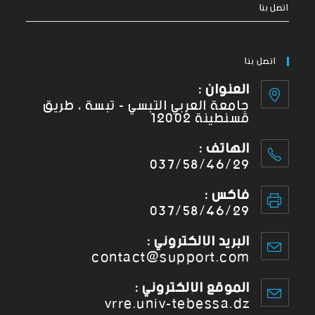
اتصل بنا
اتصل بنا
العنوان :
جامعة العربي التبسي - تبسة ، طريق
قسنطينة 12002
الهاتف :
037/58/46/29
فاكس :
037/58/46/29
البريد الإلكتروني :
contact@support.com
الموقع الإلكتروني :
vrre.univ-tebessa.dz