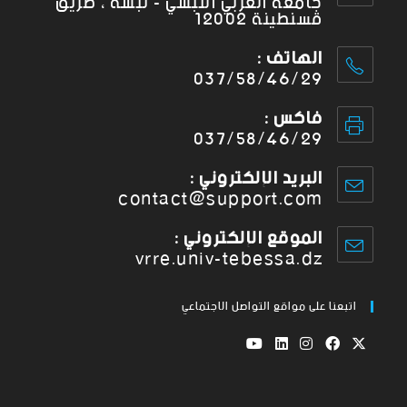
جامعة العربي التبسي - تبسة ، طريق
قسنطينة 12002
الهاتف :
037/58/46/29
فاكس :
037/58/46/29
البريد الإلكتروني :
contact@support.com
الموقع الإلكتروني :
vrre.univ-tebessa.dz
اتبعنا على مواقع التواصل الاجتماعي