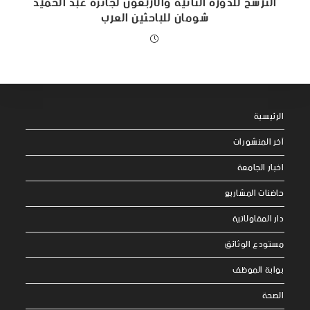
الترشح للدورة الثانية والاربعون لجائزة عبد الحميد
شومان للباحثين العرب
الرئيسية
آخر المنشورات
اخبار الجامعة
حاضنات المشاريع
دار المقاولاتية
مستودع الوثائق
بوابة الموظف
الصحة