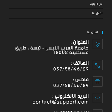
عن النيابة
اتصل بنا
اتصل بنا
العنوان :
جامعة العربي التبسي - تبسة ، طريق
قسنطينة 12002
الهاتف :
037/58/46/29
فاكس :
037/58/46/29
البريد الإلكتروني :
contact@support.com