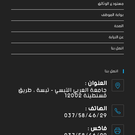
مستودع الوثائق
بوابة الموظف
الصحة
عن النيابة
اتصل بنا
اتصل بنا
العنوان :
جامعة العربي التبسي - تبسة ، طريق
قسنطينة 12002
الهاتف :
037/58/46/29
فاكس :