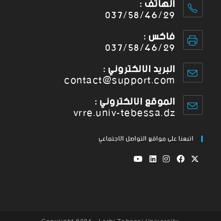
الهاتف :
037/58/46/29
فاكس :
037/58/46/29
البريد الإلكتروني :
contact@support.com
الموقع الإلكتروني :
vrre.univ-tebessa.dz
اتبعنا على مواقع التواصل الاجتماعي