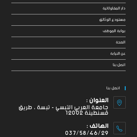
دار المقاولاتية
مستودع الوثائق
بوابة الموظف
الصحة
عن النيابة
اتصل بنا
اتصل بنا
العنوان :
جامعة العربي التبسي - تبسة ، طريق
قسنطينة 12002
الهاتف :
037/58/46/29