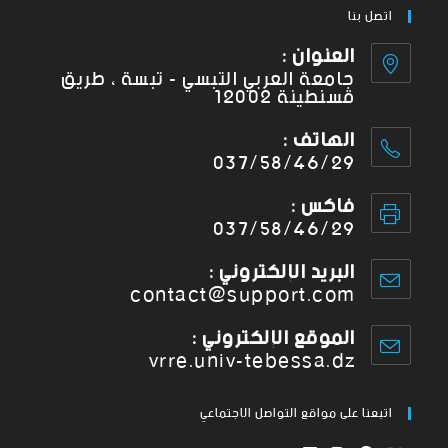
اتصل بنا
العنوان :
جامعة العربي التبسي - تبسة ، طريق
قسنطينة 12002
الهاتف :
037/58/46/29
فاكس :
037/58/46/29
البريد الإلكتروني :
contact@support.com
الموقع الإلكتروني :
vrre.univ-tebessa.dz
اتبعنا على مواقع التواصل الاجتماعي