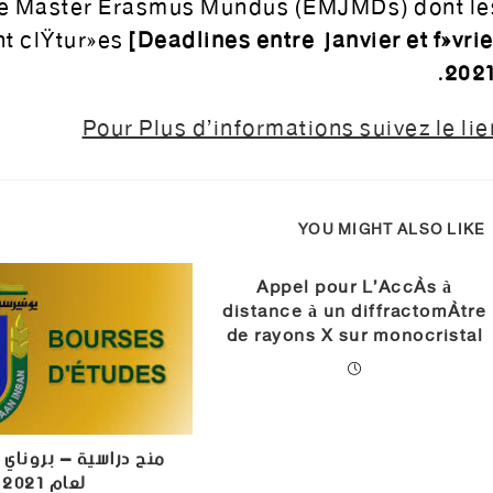
e Master Erasmus Mundus (EMJMDs) dont le
t clôturées
[Deadlines entre janvier et févrie
2021
Pour Plus d’informations suivez le lie
YOU MIGHT ALSO LIKE
Appel pour L’Accès à
distance à un diffractomètre
de rayons X sur monocristal
منح دراسية – بروناي د
لعام 2021