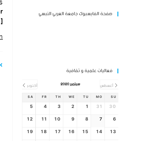
s
r
صفحة الفايسبوك جامعة العربي التبسي
].
n
فعاليات علمية و ثقافية
سبتمبر 2020
أغسطس
أكتوبر
SA
FR
TH
WE
TU
MO
SU
5
4
3
2
1
31
30
12
11
10
9
8
7
6
19
18
17
16
15
14
13