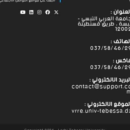
اتبعنا على مواقع التواصل الاجتماعي
لعنوان :
امعة العربي التبسي -
بسة ، طريق قسنطينة
1200
لهاتف :
037/58/46/2
اكس :
037/58/46/2
لبريد الإلكتروني :
contact@support.c
لموقع الإلكتروني :
vrre.univ-tebessa.d