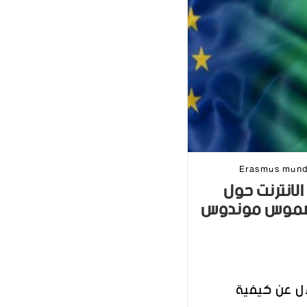
Erasmus mun
الإنترنت حول
اسموس موندوس
ل عن كيفية