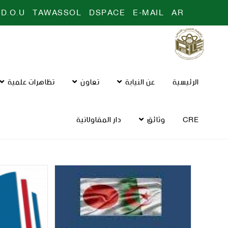
D.O.U
TAWASSOL
DSPACE
E-MAIL
AR
الرئيسية
عن النيابة
تعاون
تظاهرات علمية
CRE
وثائق
دار المقاولاتية