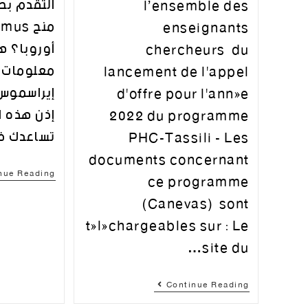
التقدم بط
l’ensemble des
enseignants
أوروبا؟ ه
chercheurs du
معلومات 
lancement de l'appel
إيراسموس
d'offre pour l'année
إذن هذه ال
2022 du programme
تساعدك 
PHC-Tassili - Les
documents concernant
nue Reading
ce programme
(Canevas) sont
téléchargeables sur : Le
site du…
Continue Reading