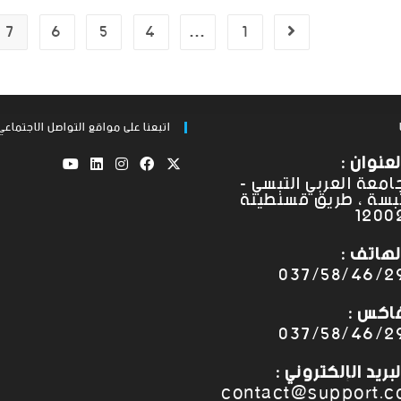
7
6
5
4
…
1
اتبعنا على مواقع التواصل الاجتماعي
لعنوان :
امعة العربي التبسي -
بسة ، طريق قسنطينة
1200
لهاتف :
037/58/46/2
اكس :
037/58/46/2
لبريد الإلكتروني :
contact@support.c