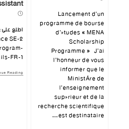
sistant »
Lancement d’un
programme de bourse
اطلع على:
d’études « MENA
ce SE-2
Scholarship
rogram-
Programme » J’ai
ils-FR-1
l’honneur de vous
informer que le
nue Reading
Ministère de
l’enseignement
supérieur et de la
recherche scientifique
est destinataire…