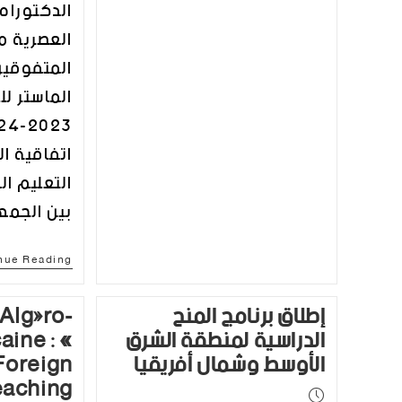
الدكتوراه
العصرية م
المتفوقين
الماستر لل
اتفاقية ا
التعليم ال
بين الجمه
nue Reading
إطلاق برنامج المنح
Algéro-
الدراسية لمنطقة الشرق
aine : «
الأوسط وشمال أفريقيا
Foreign
eaching