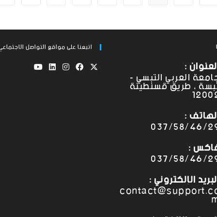
اتبعنا على مواقع التواصل الاجتماعي
لعنوان :
امعة العربي التبسي -
بسة ، طريق قسنطينة
1200
لهاتف :
037/58/46/2
اكس :
037/58/46/2
لبريد الإلكتروني :
contact@support.c