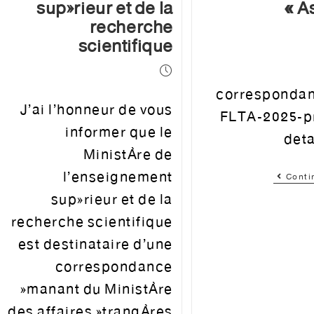
supérieur et de la
As
recherche
scientifique
correspondan
J’ai l’honneur de vous
FLTA-2025-p
informer que le
deta
Ministère de
l’enseignement
Conti
supérieur et de la
recherche scientifique
est destinataire d’une
correspondance
émanant du Ministère
des affaires étrangères