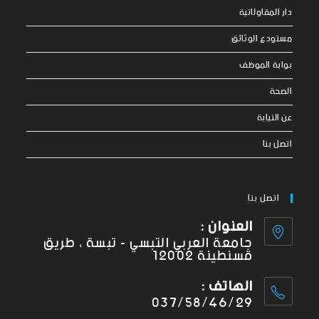
دار المقاولاتية
مستودع الوثائق
بوابة الموظف
الصحة
عن النيابة
اتصل بنا
اتصل بنا
العنوان :
جامعة العربي التبسي - تبسة ، طريق
قسنطينة 12002
الهاتف :
037/58/46/29