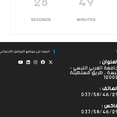
28
49
SECONDS
MINUTES
اتبعنا على مواقع التواصل الاجتماعي
لعنوان :
امعة العربي التبسي -
بسة ، طريق قسنطينة
1200
لهاتف :
037/58/46/2
اكس :
037/58/46/2