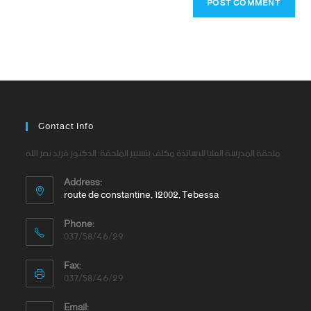
Contact Info
ملحقة المدرسة العليا للاساتذة مكلف بتسيير الملحقة: الدكتور فريد نصر الله
Address:
route de constantine, 12002, Tebessa
Phone:
037/58/46/29
Fax:
037/58/46/29
Email: