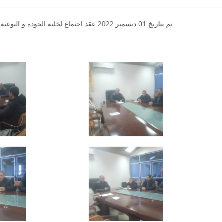
تم بتاريخ 01 ديسمبر 2022 عقد اجتماع لخلية الجودة و النوعية من أجل مناقشة مختلف محاور النسخة الممضاة من ميثاق الجودة