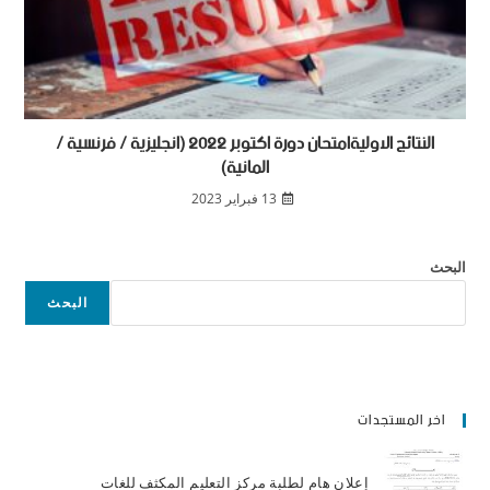
النتائج الاوليةامتحان دورة اكتوبر 2022 (انجليزية / فرنسية /
المانية)
13 فبراير 2023
البحث
البحث
اخر المستجدات
إعلان هام لطلبة مركز التعليم المكثف للغات