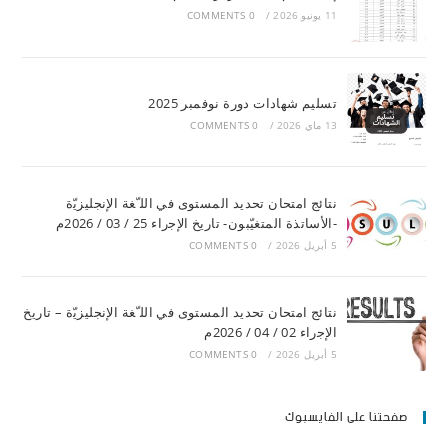
11 يونيو 2026
/
0 COMMENTS
تسليم شهادات دورة نوفمبر 2025
13 ماي 2026
/
0 COMMENTS
ﻧﺘﺎﺋﺞ اﻣﺘﺤﺎن ﺗﺤﺪﯾﺪ اﻟﻤﺴﺘﻮى ﻓﻲ اﻟﻠ ّﻐﺔ اﻹﻧﺠﻠﯿﺰﯾّة
-اﻷﺳﺎﺗﺬة اﻟﻤﺘﻐﯿّﺒﻮن- ﺗﺎرﯾﺦ اﻹﺟراء 25 / 03 / 2026م
5 أبريل 2026
/
0 COMMENTS
ﻧﺘﺎﺋﺞ اﻣﺘﺤﺎن ﺗﺤﺪﯾﺪ اﻟﻤﺴﺘﻮى ﻓﻲ اﻟﻠ ّﻐﺔ اﻹﻧﺠﻠﯿﺰﯾّة – ﺗﺎرﯾﺦ
اﻹﺟراء 02 / 04 / 2026م
5 أبريل 2026
/
0 COMMENTS
صفحتنا على الفايسبوك