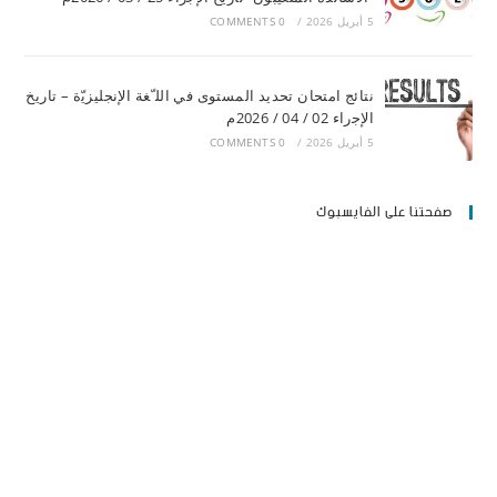
5 أبريل 2026
/
0 COMMENTS
ﻧﺘﺎﺋﺞ اﻣﺘﺤﺎن ﺗﺤﺪﯾﺪ اﻟﻤﺴﺘﻮى ﻓﻲ اﻟﻠ ّﻐﺔ اﻹﻧﺠﻠﯿﺰﯾّة – ﺗﺎرﯾﺦ
اﻹﺟراء 02 / 04 / 2026م
5 أبريل 2026
/
0 COMMENTS
صفحتنا على الفايسبوك