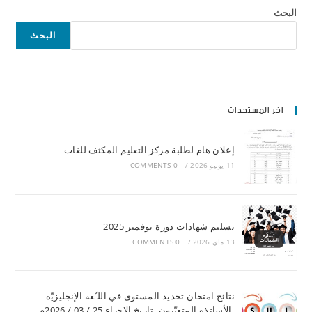
البحث
البحث
اخر المستجدات
إعلان هام لطلبة مركز التعليم المكثف للغات
11 يونيو 2026
/
0 COMMENTS
تسليم شهادات دورة نوفمبر 2025
13 ماي 2026
/
0 COMMENTS
ﻧﺘﺎﺋﺞ اﻣﺘﺤﺎن ﺗﺤﺪﯾﺪ اﻟﻤﺴﺘﻮى ﻓﻲ اﻟﻠ ّﻐﺔ اﻹﻧﺠﻠﯿﺰﯾّة
-اﻷﺳﺎﺗﺬة اﻟﻤﺘﻐﯿّﺒﻮن- ﺗﺎرﯾﺦ اﻹﺟراء 25 / 03 / 2026م