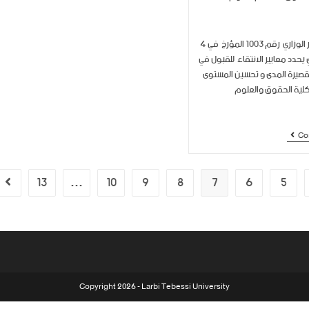
بمقتضى القرار الوزاري رقم 1003 المؤرخ في 4
2 و الذي يحدد معايير الانتقاء للقبول في
لقصيرة المدى و تحسين المستوى
كلية الحقوق والعلوم
Co
13
…
10
9
8
7
6
5
Copyright 2026 - Larbi Tebessi University