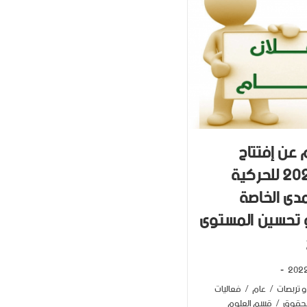
 عن إفتتاح
الدورة 2022 للحركية
دى الخاصة
و تحسين المستوى
 تربصات
/
عام
/
فعاليات
لحقوق
/
قسم العلوم