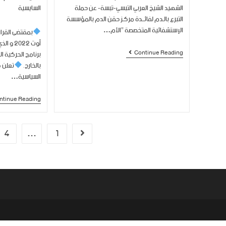
السايسية
الشهيد الشيخ العربي التبسي-تبسة- عن حملة
التبرع بالـدم لفائــدة مركـز حقن الدم بالمؤسسة
الإستشفائية المتخصصة "الأم…
أوت 022
Continue Reading
برنامج الحركية ا
بالخارج.
تعلن 
السياسية…
ntinue Reading
4
…
1