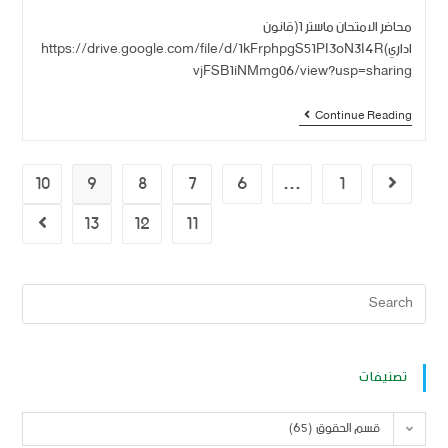
محاضر الامتحان ماستر 1(قانون
اداري)https://drive.google.com/file/d/1kFrphpgS51PI3oN3I4R
vjFSB1iNMmg06/view?usp=sharing
Continue Reading
10
9
8
7
6
…
1
13
12
11
تصنيفات
قسم الحقوق (65)