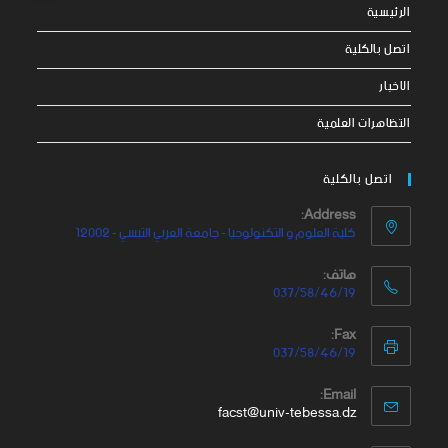
الرئيسية
اتصل بالكلية
الاخبار
التظاهرات العلمية
اتصل بالكلية
Address:
كلية العلوم و التكنولوجيا - جامعة العربي التبسي - 12002
هاتف:
037/58/46/19
Fax:
037/58/46/19
Email:
facst@univ-tebessa.dz