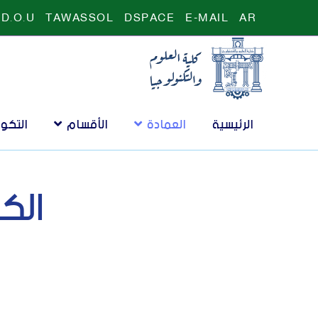
D.O.U
TAWASSOL
DSPACE
E-MAIL
AR
الرئيسية
العمادة
الأقسام
التكو
الك