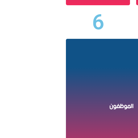
6
الاداريون 34
لتقنيون 18
الموظفون
أعوان المصالح 04
متعاقدون 53