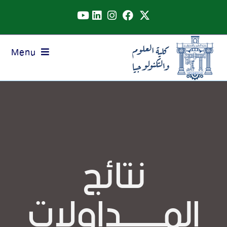
Menu
نتائج
المــــــداولات