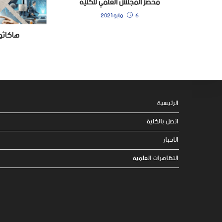
محضر المجلس العلمي للكلية
6 مايو 2021
ﻫﺎﻛﺎﺛﻮن
الرئيسية
اتصل بالكلية
الاخبار
التظاهرات العلمية