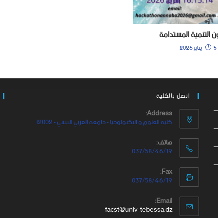
 اﻟﺘﻨﻤﻴﺔ اﻟﻤﺴﺘﺪاﻣﺔ
5 يناير 2026
اتصل بالكلية
Address:
كلية العلوم و التكنولوجيا - جامعة العربي التبسي - 12002
هاتف:
037/58/46/19
Fax:
037/58/46/19
Email:
facst@univ-tebessa.dz