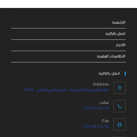
الرئيسية
اتصل بالكلية
الاخبار
التظاهرات العلمية
اتصل بالكلية
Address:
كلية العلوم و التكنولوجيا - جامعة العربي التبسي - 12002
هاتف:
037/58/46/19
Fax:
037/58/46/19