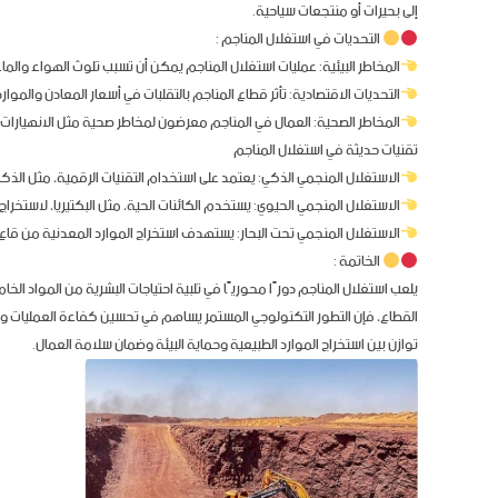
إلى بحيرات أو منتجعات سياحية.
التحديات في استغلال المناجم :
المخاطر البيئية: عمليات استغلال المناجم يمكن أن تسبب تلوث الهواء والماء،
التحديات الاقتصادية: تأثر قطاع المناجم بالتقلبات في أسعار المعادن والموا
المخاطر الصحية: العمال في المناجم معرضون لمخاطر صحية مثل الانهيارات، ال
تقنيات حديثة في استغلال المناجم
الاستغلال المنجمي الذكي: يعتمد على استخدام التقنيات الرقمية، مثل الذكا
الاستغلال المنجمي الحيوي: يستخدم الكائنات الحية، مثل البكتيريا، لاستخرا
الاستغلال المنجمي تحت البحار: يستهدف استخراج الموارد المعدنية من قا
الخاتمة :
يلعب استغلال المناجم دورًا محوريًا في تلبية احتياجات البشرية من المواد الخام
القطاع، فإن التطور التكنولوجي المستمر يساهم في تحسين كفاءة العمليات وتق
توازن بين استخراج الموارد الطبيعية وحماية البيئة وضمان سلامة العمال.