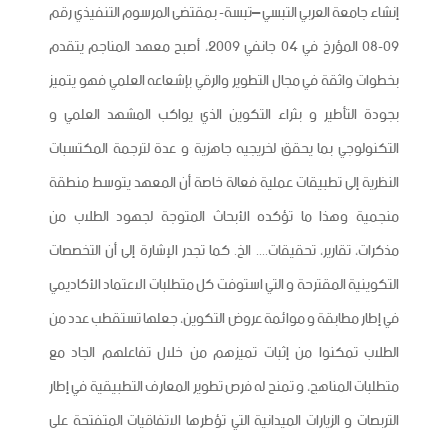
إنشاء جامعة العربي التبسي –تبسة- بمقتضى المرسوم التنفيذي رقم
09-08 المؤرخ في 04 جانفي 2009، أصبح معهد المناجم يتقدم
بخطوات واثقة في مجال التطوير والرقي بإشعاعه العلمي فهو يتميز
بجودة التأطير و بثراء التكوين الذي يواكب المشهد العلمي و
التكنولوجي بما يحقق لخريجيه جاهزية و عدة لترجمة المكتسبات
النظرية إلى تطبيقات عملية فعالة خاصة أن المعهد يتوسط منطقة
منجمية وهذا ما تؤكده الأبحاث المتوجة لجهود الطلاب من
مذكرات، تقارير، تحقيقات.... الخ. كما تجدر الإشارة إلى أن التخصصات
التكوينية المقترحة و التي استوفت كل متطلبات الاعتماد الأكاديمي
في إطار مطابقة و موائمة عروض التكوين، جعلها تستقطب عدد من
الطلاب تمكنوا من إثبات تميزهم من خلال تفاعلهم الجاد مع
متطلبات المناهج، و تمنح له فرص تطوير المعارف التطبيقية في إطار
التربصات و الزيارات الميدانية التي تؤطرها الاتفاقيات المتفتحة على