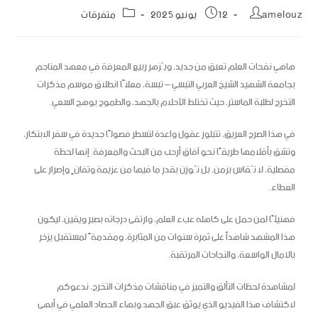
amelouz
12 يونيو 2025
متفرقات
هاهي نفحات العلم تعبق من جديد، ويُزهر ربيع المعرفة في معهد المناجم
بجامعة الشهيد الشيخ العربي التبسي – تبسة، معلنًا انطلاق موسم مذكرات
التخرج لطلبة الماستر، حيث تختلط الأحلام بالجهد، والطموح بوهج السعي.
في هذا الصرح العريق، تتبلور عقول واعدة لتسطر فصولًا جديدة في سفر الابتكار،
وتشق بأقلامها طريقًا نحو آفاق أرحب من البحث والمعرفة. إنها لحظة
مفصلية، لا تُقاس بزمن، بل تُوزن بقدر ما فيها من عزيمة وتفانٍ وإصرار على
العطاء.
فهنيئًا لمن حمل على كاهله عبء العلم، وارتقى درجاته بصبر ويقين، ليكون
هذا المشهد شاهداً على ثمرة سنوات من المثابرة، ومقدمةً لمستقبل يزخر
بالآمال الواسعة، والنجاحات المرتقبة.
لمشاهدة لحظات التألق والتميز في مناقشات مذكرات التخرج، ندعوكم
لاكتشاف هذا الفيديو الذي يوثق عبق الجهد وبهاء الحصاد العلمي في أبهى