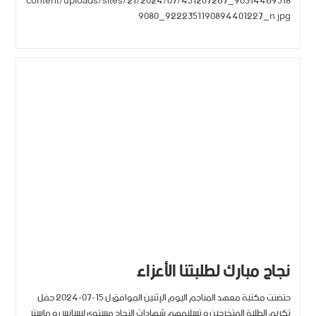
content/uploads/sites/21/2024/07/451207267_90314469518
9080_9222351190894401227_n.jpg
نجاح مبارك لطلبتنا الأعزاء
حتضنت مكتبة معهد المناجم اليوم الإثنين الموافق ل 15-07-2024 حفل
تكريم الطلبة المتخرجين و تسليمهم شهادات النجاح مستوى ليسانس و ماستر