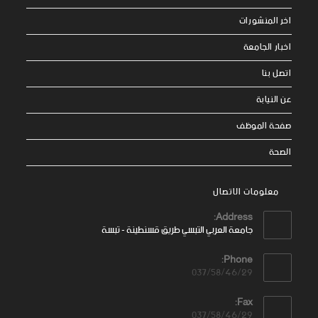
اخر المنشورات
اخبار الجامعة
اتصل بنا
عن النيابة
صفحة الموظف
الصحة
معلومات الاتصال
Address:
جامعة العربي التبسي طريق قسنطينة - تبسة
Phone:
037/58/46/29
Fax:
037/58/46/29