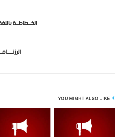
الخـــطاطـــة باللغ
الرزنــــــامــ
YOU MIGHT ALSO LIKE