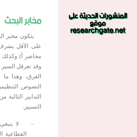
المنشورات الحديثة على
مخابر البحث
موقع
researchgate.net
يتكون مخبر ال
على الأقل يشرف ع
محاضر أ) وكذلك ا
وقد تعرقل السير 
الفرق، وهذا ما 
النصوص التنظيمي
التدابير التالية
التسيير.
–
لا ينبغ
القطاعية ا