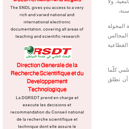
عية، ولا
The SNDL gives you access to a very
rich and varied national and
international electronic
ة المخولة
documentation, covering all areas of
teaching and scientific research.
 المجالس
القطاعية
Direction Generale de la
لمي كلّما
Recherche Scientifique et du
Developpement
 أن تطلق
Technologique
La DGRSDT prend en charge et
execute les decisions et
recommandation du Conseil national
de la recherche scientifique et
technique dont elle assure le