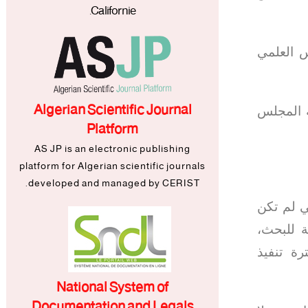
Californie.
س العلمي
Algerian Scientific Journal
ة المجلس
Platform
AS JP is an electronic publishing
platform for Algerian scientific journals
developed and managed by CERIST.
ي لم تكن
ة للبحث،
ة تنفيذ
National System of
Documentation and Legals