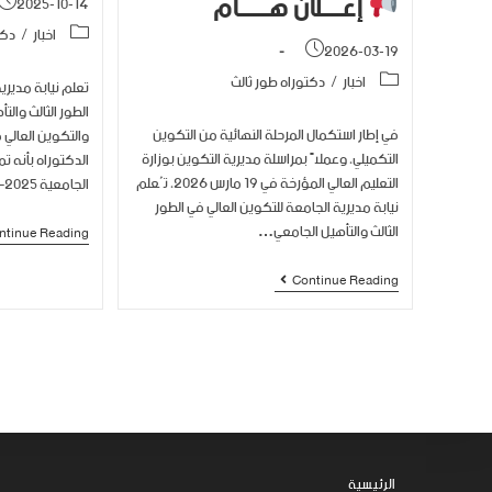
إعــــلان هــــــام
2025-10-14
اخبار
/
دكت
2026-03-19
اخبار
/
دكتوراه طور ثالث
تعلم نيابة مديري
الطور الثالث والت
في إطار استكمال المرحلة النهائية من التكوين
والتكوين العالي 
التكميلي، وعملاً بمراسلة مديرية التكوين بوزارة
الدكتوراه بأنه ت
التعليم العالي المؤرخة في 19 مارس 2026، تُعلم
الجامعية 2025–2026 عبر أرضية…
نيابة مديرية الجامعة للتكوين العالي في الطور
الثالث والتأهيل الجامعي…
ntinue Reading
Continue Reading
الرئيسية