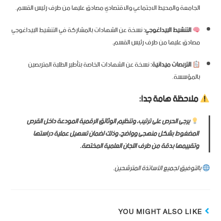
الجامعة والمحيط الاجتماعي والاقتصادي مصادق عليها من طرف رئيس القسم.
التنشيط البيداغوجي:
نسخة عن الشهادات بالمشاركة في التنشيط البيداغوجي
مصادق عليها من طرف رئيس القسم.
التربصات ميدانية:
نسخة عن الشهادات الخاصة بتأطير الطلبة المتربصين
بالمؤسسة.
ملاحظة هامة جداً:
يرجى الحرص على ترتيب، وتنظيم الوثائق الرقمية المودعة داخل القرص
المضغوط بشكل منهجى وواضح، وذلك لضمان تسهيل عملية دراستها
وتقييمها بدقة من طرف اللجان العلمية المختصة.
بالتوفيق لجميع الأساتذة المترشحين.
YOU MIGHT ALSO LIKE