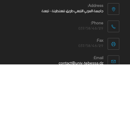
Address:
جامعة العربي التبسي طريق قسنطينة - تبسة
Phone:
037/58/46/29
Fax:
037/58/46/29
Email:
contact@univ-tebessa.dz
Website:
الموقع الرسمي لجامعة العربي التبسي
تابعنا على موافع التواصل