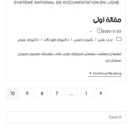
مقالة اولى
2020-11-22
بحث علمي
/
تأهيل جامعي
/
دكتوراه طور ثالث
/
دكتوراه علوم
تنشسا ن نمشست مشستل شمثرلبلا ملارب شثب مشنبتثلا صبنميتر صميبتن
صمثنتل ص
Continue Reading
10
9
8
7
…
1