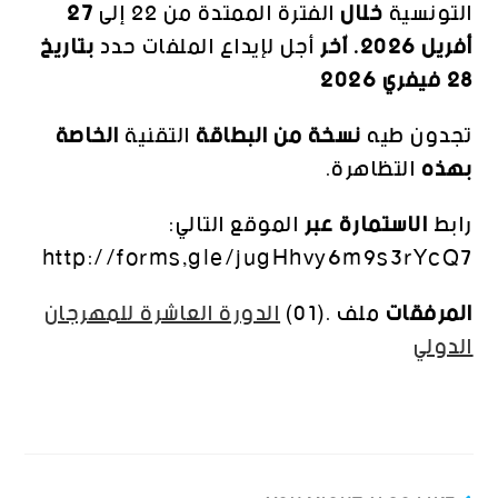
التونسية
خلال
الفترة
الممتدة
من
22
إلى
27
أفريل
2026.
آخر
أجل
لإيداع
الملفات
حدد
بتاريخ
28
فيفري
2026
تجدون
طيه
نسخة
من
البطاقة
التقنية
الخاصة
بهذه
التظاهرة
.
رابط
الاستمارة
عبر
الموقع
التالي
:
http
:
//
forms
,
gle
/
jugHhvy6m9s3rYcQ7
المرفقات
ملف
.(
01
)
الدورة العاشرة للمهرجان
الدولي