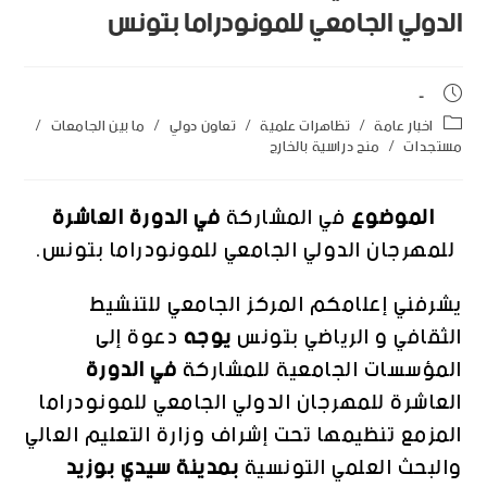
الدولي الجامعي للمونودراما بتونس
اخبار عامة
/
تظاهرات علمية
/
تعاون دولي
/
ما بين الجامعات
/
مستجدات
/
منح دراسية بالخارج
الموضوع
في
المشاركة
في
الدورة
العاشرة
للمهرجان
الدولي
الجامعي
للمونودراما
بتونس
.
يشرفني
إعلامكم
المركز
الجامعي
للتنشيط
الثقافي
و
الرياضي
بتونس
يوجه
دعوة
إلى
المؤسسات
الجامعية
للمشاركة
في
الدورة
العاشرة
للمهرجان
الدولي
الجامعي
للمونودراما
المزمع
تنظيمها
تحت
إشراف
وزارة
التعليم
العالي
والبحث
العلمي
التونسية
بمدينة
سيدي
بوزيد