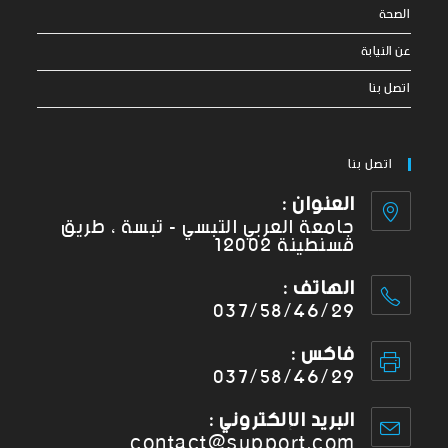
الصحة
عن النيابة
اتصل بنا
اتصل بنا
العنوان :
جامعة العربي التبسي - تبسة ، طريق
قسنطينة 12002
الهاتف :
037/58/46/29
فاكس :
037/58/46/29
البريد الإلكتروني :
contact@support.com