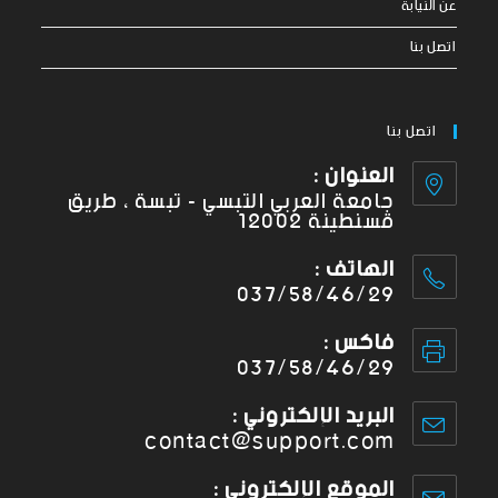
عن النيابة
اتصل بنا
اتصل بنا
العنوان :
جامعة العربي التبسي - تبسة ، طريق
قسنطينة 12002
الهاتف :
037/58/46/29
فاكس :
037/58/46/29
البريد الإلكتروني :
contact@support.com
الموقع الإلكتروني :