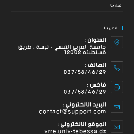
اتصل بنا
اتصل بنا
العنوان :
جامعة العربي التبسي - تبسة ، طريق
قسنطينة 12002
الهاتف :
037/58/46/29
فاكس :
037/58/46/29
البريد الإلكتروني :
contact@support.com
الموقع الإلكتروني :
vrre.univ-tebessa.dz