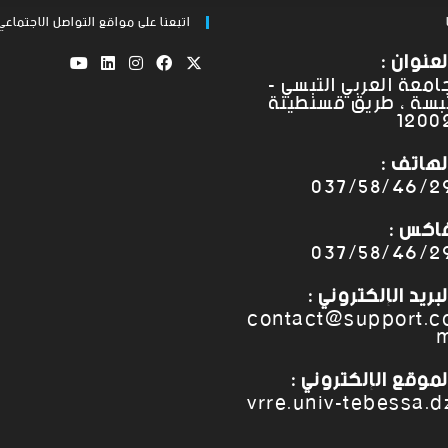
اتبعنا على مواقع التواصل الاجتماعي
لعنوان :
امعة العربي التبسي -
بسة ، طريق قسنطينة
1200
لهاتف :
037/58/46/2
اكس :
037/58/46/2
لبريد الإلكتروني :
contact@support.c
لموقع الإلكتروني :
vrre.univ-tebessa.d