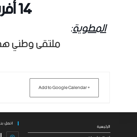
14
أفريل 
المطوية
:
ملتقى وطني هجين 14 أفريل
+ Add to Google Calendar
اتصل بنا
الرئيسية
ا