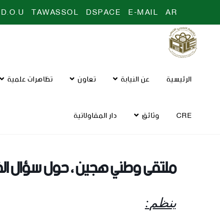
D.O.U
TAWASSOL
DSPACE
E-MAIL
AR
الرئيسية
عن النيابة
تعاون
تظاهرات علمية
CRE
وثائق
دار المقاولاتية
ملتقى وطني هجين ، حول سؤال الخص
ينظم
: