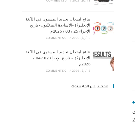
13 ماي 2026
/
0 COMMENTS
ﻧﺘﺎﺋﺞ اﻣﺘﺤﺎن ﺗﺤﺪﯾﺪ اﻟﻤﺴﺘﻮى ﻓﻲ اﻟﻠ ّﻐﺔ
اﻹﻧﺠﻠﯿﺰﯾّة -اﻷﺳﺎﺗﺬة اﻟﻤﺘﻐﯿّﺒﻮن- ﺗﺎرﯾﺦ
اﻹﺟراء 25 / 03 / 2026م
5 أبريل 2026
/
0 COMMENTS
ﻧﺘﺎﺋﺞ اﻣﺘﺤﺎن ﺗﺤﺪﯾﺪ اﻟﻤﺴﺘﻮى ﻓﻲ اﻟﻠ ّﻐﺔ
اﻹﻧﺠﻠﯿﺰﯾّة – ﺗﺎرﯾﺦ اﻹﺟراء 02 / 04 /
2026م
5 أبريل 2026
/
0 COMMENTS
صفحتنا على الفايسبوك
ي
2