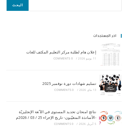
البحث
اخر المستجدات
إعلان هام لطلبة مركز التعليم المكثف للغات
11 يونيو 2026
/
0 COMMENTS
تسليم شهادات دورة نوفمبر 2025
13 ماي 2026
/
0 COMMENTS
ﻧﺘﺎﺋﺞ اﻣﺘﺤﺎن ﺗﺤﺪﯾﺪ اﻟﻤﺴﺘﻮى ﻓﻲ اﻟﻠ ّﻐﺔ اﻹﻧﺠﻠﯿﺰﯾّة
-اﻷﺳﺎﺗﺬة اﻟﻤﺘﻐﯿّﺒﻮن- ﺗﺎرﯾﺦ اﻹﺟراء 25 / 03 / 2026م
5 أبريل 2026
/
0 COMMENTS