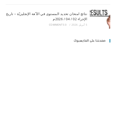
ﻧﺘﺎﺋﺞ اﻣﺘﺤﺎن ﺗﺤﺪﯾﺪ اﻟﻤﺴﺘﻮى ﻓﻲ اﻟﻠ ّﻐﺔ اﻹﻧﺠﻠﯿﺰﯾّة – ﺗﺎرﯾﺦ
اﻹﺟراء 02 / 04 / 2026م
5 أبريل 2026
/
0 COMMENTS
صفحتنا على الفايسبوك