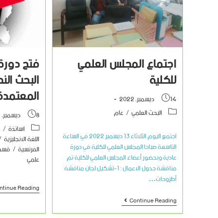
فتح دورة
اجتماع المجلس العلمي
البحث الن
للكلية
المعتمدة سن
14 ديسمبر، 2022
البحث العلمي
/
عام
8 ديسمبر، 2022
اساتذة
/
ا
اجتمع اليوم الثلاثاء 13 ديسمبر 2022 في الساعة
اللغة الانجليزية
/
التاسعة صباحا المجلس العلمي للكلية في دورة
الفرنسية
/
قسم 
عادية وبحضور أعضاء المجلس العلمي للكلية تم
علمي
مناقشة جدول الاعمال : 1-تشكيل لجان مناقشة
أطروحات…
ntinue Reading
Continue Reading