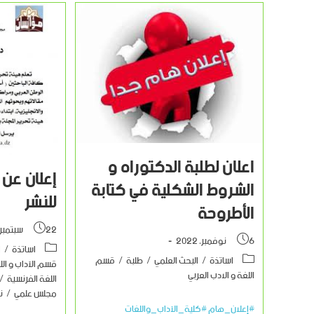
اعلان لطلبة الدكتوراه و
إعلان عن 
الشروط الشكلية في كتابة
للنشر
الأطروحة
22 سبتمبر، 2022
6 نوفمبر، 2022
اساتذة
/
ا
اساتذة
/
البحث العلمي
/
طلبة
/
قسم
قسم الآداب و اللغ
اللغة و الادب العربي
اللغة الفرنسية
/
مجلس علمي
/
ن
#إعلان_هام #كلية_الآداب_واللغات