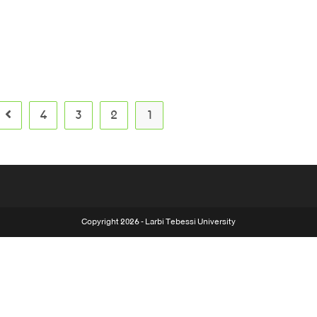
4
3
2
1
Copyright 2026 - Larbi Tebessi University