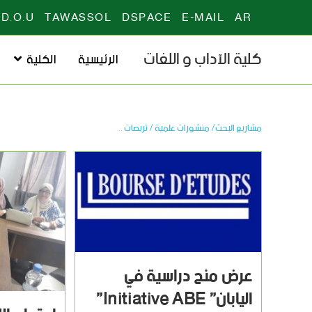
D.O.U
TAWASSOL
DSPACE
E-MAIL
AR
كلية الآداب و اللغات
الرئيسية
الكلية
مشاريع البحث/ منشورات علمية / تربصات ..
عرض منح دراسية في
اليابان” ‫‪”Initiative ‫‪ABE