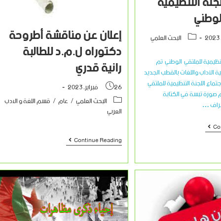
لجنة التنظيمية
لوطني
إعلان عن مناقشة أطروحة
البحث العلمي
دكتوراه ل.م.د للطالبة
تنظيمية للملتقي الوطني تم
رانية قدري
ة الآداب واللغات بالقطب الجديد
جتماع اللجنة التنظيمية للملتقي
26 فبراير، 2023
صورة تبسة في الكتابة
البحث العلمي
/
عام
/
قسم اللغة و الادب
شراف …
العربي
Co
Continue Reading