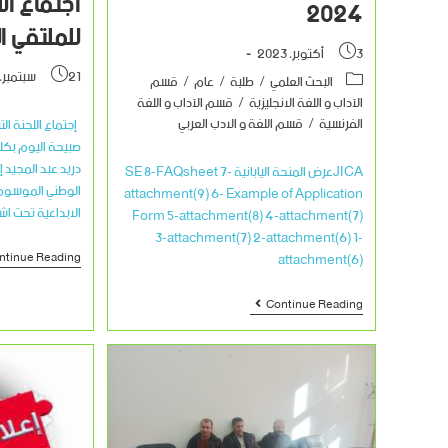
اجتماع ال
2024
للملتقي ا
3 أكتوبر، 2023
21 سبتمبر، 2023
البحث العلمي
/
طلبة
/
عام
/
قسم
الآداب و اللغة الانجليزية
/
قسم الآداب و اللغة
الفرنسية
/
قسم اللغة و الادب العربي
إجتماع اللجنة ال
صبيحة اليوم بكلي
دريد عبد المجيد إ
JICAعرض المنحة اليابانية SE 8-FAQsheet 7-
الوطني الموسوم 
attachment(9) 6- Example of Application
الابداعية تحت ا
Form 5-attachment(8) 4-attachment(7)
3-attachment(7) 2-attachment(6) 1-
attachment(6)
ntinue Reading
Continue Reading