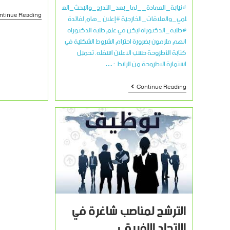
#نيابة_العمادة__لما_بعد_التدرج_والبحث_الع
ntinue Reading
لمي_والعلاقات_الخارجية #إعلان _هام لفائدة
#طلبة_الدكتوراه ليكن في علم طلبة الدكتوراه
انهم ملزمون بضرورة احترام الشروط الشكلية في
كتابة الأطروحة حسب الاعلان اسفله. تحميل
استمارة الاطروحة من الرابط : …
Continue Reading
الترشح لمناصب شاغرة في
الاتحاد الافريقي