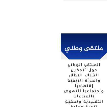
الملتقى الوطني
حول “تمكين
الشباب البطال
والمرأة الريفية
إقتصاديا
واجتماعيا للنهوض
بالصناعات
التقليدية وتحقيق
تنمية محلية