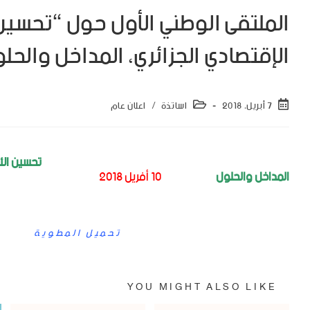
الملتقى الوطني الأول حول “تحسين 
الإقتصادي الجزائري، المداخل والحل
7 أبريل، 2018
اساتذة
/
اعلان عام
نظمت جامعة العربي التبسي – تبسة بالتنسيق مع الفرع النقابي للنقاب
بجامعة العربي التبسي تبسة الملتقى الوطني الموسوم ب”
تحسين الأد
المداخل والحلول
” وذلك يوم
10 أفريل 2018
.
لمزيد من المعلومات يرجى تحميل مطوية الملتقى.
تحميل المطوية
YOU MIGHT ALSO LIKE