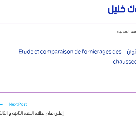
ك خليل
ة المدنية
سيتم يوم الاثنين 04 جويلية 2022 مناقشة دكتوراه بعنوان Etude et comparaison de l’ornierages des
chaussee
Next Post
إعلان هام لطلبة السنة الثانية و الثالث