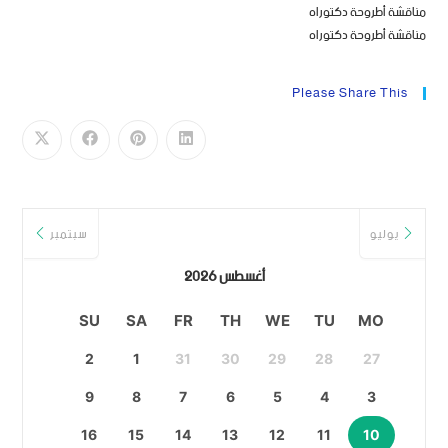
مناقشة أطروحة دكتوراه
مناقشة أطروحة دكتوراه
Please Share This
يوليو
سبتمبر
أغسطس 2026
SU
SA
FR
TH
WE
TU
MO
2
1
31
30
29
28
27
9
8
7
6
5
4
3
16
15
14
13
12
11
10