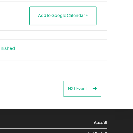
+ Add to Google Calendar
inished.
NXT Event
الرئيسية